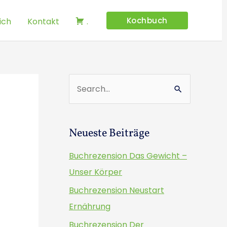
Kochbuch
ich
Kontakt
.
S
u
c
Neueste Beiträge
h
e
Buchrezension Das Gewicht –
n
Unser Körper
n
Buchrezension Neustart
a
Ernährung
c
Buchrezension Der