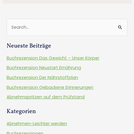
S
u
Neueste Beiträge
c
h
Buchrezension Das Gewicht – Unser Körper
e
Buchrezension Neustart Ernährung
n
Buchrezension Der Nährstoffplan
n
Buchrezension Gebackene Erinnerungen
a
Abnehmspritzen auf dem Prüfstand
c
h
Kategorien
:
Abnehmen-Leichter werden
Buchrezensionen