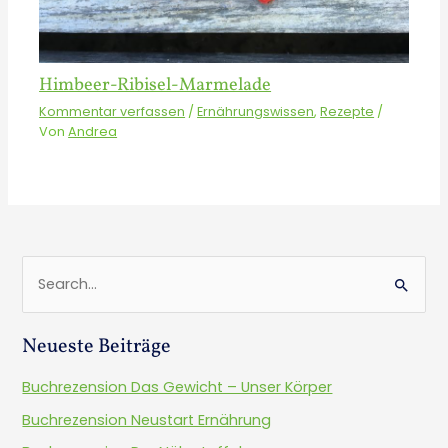
Himbeer-Ribisel-Marmelade
Kommentar verfassen
/
Ernährungswissen
,
Rezepte
/
Von
Andrea
S
u
Neueste Beiträge
c
h
Buchrezension Das Gewicht – Unser Körper
e
Buchrezension Neustart Ernährung
n