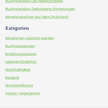
Buchrezension Der Nährstoffplan
n
Buchrezension Gebackene Erinnerungen
a
Abnehmspritzen auf dem Prüfstand
c
h
Kategorien
:
Abnehmen-Leichter werden
Buchrezensionen
Ernährungswissen
Lebensmittelinfos
Nachhaltigkeit
Rezepte
Sporternährung
Vegan-Vegetarisch