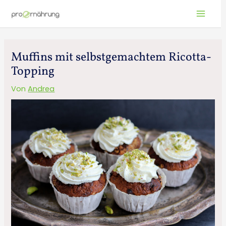
Zum
Main
Inhalt
Menu
springen
Beitrags-
Muffins mit selbstgemachtem Ricotta-
Navigation
Topping
Von
Andrea