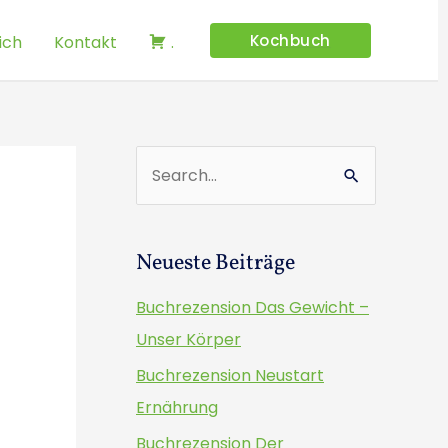
Kochbuch
ich
Kontakt
.
S
u
c
Neueste Beiträge
h
e
Buchrezension Das Gewicht –
n
Unser Körper
n
Buchrezension Neustart
a
Ernährung
c
Buchrezension Der