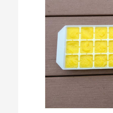
–
Der
Beginn
einer
Serie